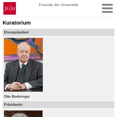
Zum
Johannes
Freunde der Universität
Inhalt
Gutenberg-
springen
Universität
Mainz
Kuratorium
Ehrenpräsident
Otto Boehringer
Präsidentin