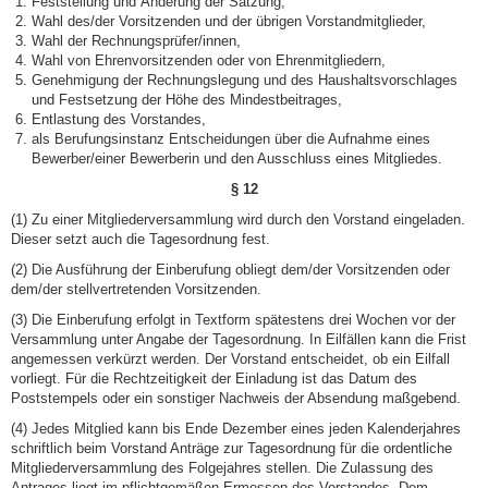
Feststellung und Änderung der Satzung,
Wahl des/der Vorsitzenden und der übrigen Vorstandmitglieder,
Wahl der Rechnungsprüfer/innen,
Wahl von Ehrenvorsitzenden oder von Ehrenmitgliedern,
Genehmigung der Rechnungslegung und des Haushaltsvorschlages
und Festsetzung der Höhe des Mindestbeitrages,
Entlastung des Vorstandes,
als Berufungsinstanz Entscheidungen über die Aufnahme eines
Bewerber/einer Bewerberin und den Ausschluss eines Mitgliedes.
§ 12
(1) Zu einer Mitgliederversammlung wird durch den Vorstand eingeladen.
Dieser setzt auch die Tagesordnung fest.
(2) Die Ausführung der Einberufung obliegt dem/der Vorsitzenden oder
dem/der stellvertretenden Vorsitzenden.
(3) Die Einberufung erfolgt in Textform spätestens drei Wochen vor der
Versammlung unter Angabe der Tagesordnung. In Eilfällen kann die Frist
angemessen verkürzt werden. Der Vorstand entscheidet, ob ein Eilfall
vorliegt. Für die Rechtzeitigkeit der Einladung ist das Datum des
Poststempels oder ein sonstiger Nachweis der Absendung maßgebend.
(4) Jedes Mitglied kann bis Ende Dezember eines jeden Kalenderjahres
schriftlich beim Vorstand Anträge zur Tagesordnung für die ordentliche
Mitgliederversammlung des Folgejahres stellen. Die Zulassung des
Antrages liegt im pflichtgemäßen Ermessen des Vorstandes. Dem