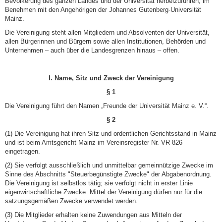
Bevölkerung des ganzen Landes und der Universität herbeizuführen, im
Benehmen mit den Angehörigen der Johannes Gutenberg-Universität
Mainz.
Die Vereinigung steht allen Mitgliedern und Absolventen der Universität,
allen Bürgerinnen und Bürgern sowie allen Institutionen, Behörden und
Unternehmen – auch über die Landesgrenzen hinaus – offen.
I. Name, Sitz und Zweck der Vereinigung
§ 1
Die Vereinigung führt den Namen „Freunde der Universität Mainz e. V.“.
§ 2
(1) Die Vereinigung hat ihren Sitz und ordentlichen Gerichtsstand in Mainz
und ist beim Amtsgericht Mainz im Vereinsregister Nr. VR 826
eingetragen.
(2) Sie verfolgt ausschließlich und unmittelbar gemeinnützige Zwecke im
Sinne des Abschnitts ­"Steuer­be­gün­­­stigte Zwecke" der Abgabenordnung.
Die Vereinigung ist selbstlos tätig; sie verfolgt nicht in erster Linie
eigenwirtschaftliche Zwecke. Mittel der Vereinigung dürfen nur für die
satzungsgemäßen Zwecke ver­wendet werden.
(3) Die Mitglieder erhalten keine Zuwendungen aus Mitteln der