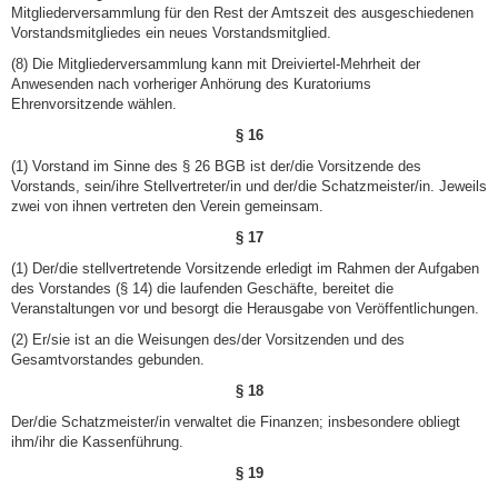
Mitgliederversammlung für den Rest der Amtszeit des ausgeschiedenen
Vorstandsmitgliedes ein neues Vorstandsmitglied.
(8) Die Mitgliederversammlung kann mit Dreiviertel-Mehrheit der
Anwesenden nach vorheriger Anhörung des Kuratoriums
Ehrenvorsitzende wählen.
§ 16
(1) Vorstand im Sinne des § 26 BGB ist der/die Vorsitzende des
Vorstands, sein/ihre Stell­vertreter/in und der/die Schatzmeister/in. Jeweils
zwei von ihnen vertreten den Verein gemeinsam.
§ 17
(1) Der/die stellvertretende Vorsitzende erledigt im Rahmen der Aufgaben
des Vorstandes (§ 14) die laufenden Geschäfte, bereitet die
Veranstaltungen vor und besorgt die Herausgabe von Veröffentlichungen.
(2) Er/sie ist an die Weisungen des/der Vorsitzenden und des
Gesamtvorstandes gebunden.
§ 18
Der/die Schatzmeister/in verwaltet die Finanzen; insbesondere obliegt
ihm/ihr die Kassenführung.
§ 19