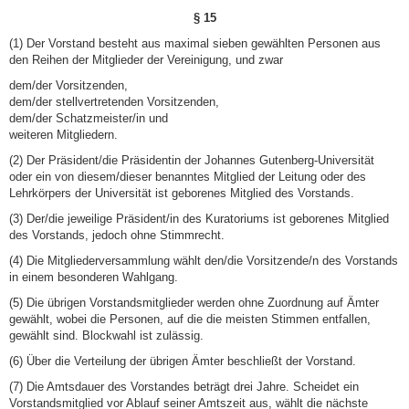
§ 15
(1) Der Vorstand besteht aus maximal sieben gewählten Personen aus
den Reihen der Mitglieder der Vereinigung, und zwar
dem/der Vorsitzenden,
dem/der stellvertretenden Vorsitzenden,
dem/der Schatzmeister/in und
weiteren Mitgliedern.
(2) Der Präsident/die Präsidentin der Johannes Gutenberg-Universität
oder ein von diesem/dieser benanntes Mitglied der Leitung oder des
Lehrkörpers der Universität ist geborenes Mitglied des Vorstands.
(3) Der/die jeweilige Präsident/in des Kuratoriums ist geborenes Mitglied
des Vorstands, jedoch ohne Stimmrecht.
(4) Die Mitgliederversammlung wählt den/die Vorsitzende/n des Vorstands
in einem besonderen Wahlgang.
(5) Die übrigen Vorstandsmitglieder werden ohne Zuordnung auf Ämter
gewählt, wobei die Personen, auf die die meisten Stimmen entfallen,
gewählt sind. Blockwahl ist zulässig.
(6) Über die Verteilung der übrigen Ämter beschließt der Vorstand.
(7) Die Amtsdauer des Vorstandes beträgt drei Jahre. Scheidet ein
Vorstandsmitglied vor Ablauf seiner Amtszeit aus, wählt die nächste