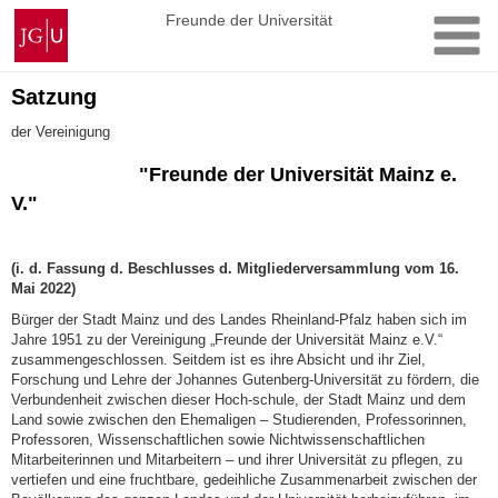
Zum
Johannes
Freunde der Universität
Inhalt
Gutenberg-
springen
Universität
Mainz
Satzung
der Vereinigung
"Freunde der Universität Mainz e.
V."
(i. d. Fassung d. Beschlusses d. Mitgliederversammlung vom 16.
Mai 2022)
Bürger der Stadt Mainz und des Landes Rheinland-Pfalz haben sich im
Jahre 1951 zu der Vereinigung „Freunde der Universität Mainz e.V.“
zusammengeschlossen. Seitdem ist es ihre Absicht und ihr Ziel,
Forschung und Lehre der Johannes Gutenberg-Universität zu fördern, die
Verbundenheit zwischen dieser Hoch-schule, der Stadt Mainz und dem
Land sowie zwischen den Ehemaligen – Studierenden, Professorinnen,
Professoren, Wissenschaftlichen sowie Nichtwissenschaftlichen
Mitarbeiterinnen und Mitarbeitern – und ihrer Universität zu pflegen, zu
vertiefen und eine fruchtbare, gedeihliche Zusammenarbeit zwischen der